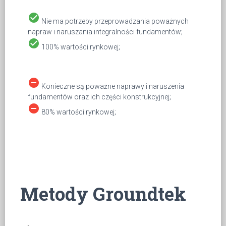
check_circle
Nie ma potrzeby przeprowadzania poważnych
napraw i naruszania integralności fundamentów;
check_circle
100% wartości rynkowej;
remove_circle
Konieczne są poważne naprawy i naruszenia
fundamentów oraz ich części konstrukcyjnej;
remove_circle
80% wartości rynkowej;
Metody Groundtek