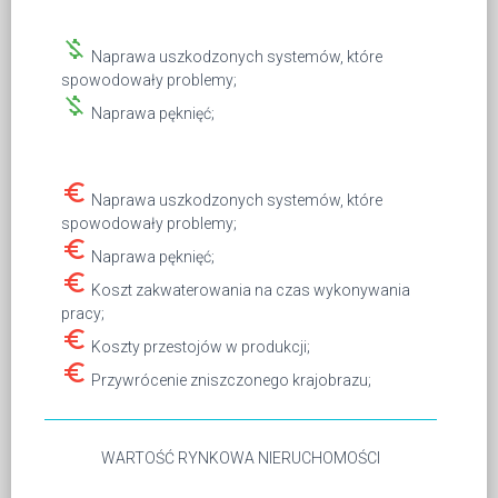
money_off
Naprawa uszkodzonych systemów, które
spowodowały problemy;
money_off
Naprawa pęknięć;
euro_symbol
Naprawa uszkodzonych systemów, które
spowodowały problemy;
euro_symbol
Naprawa pęknięć;
euro_symbol
Koszt zakwaterowania na czas wykonywania
pracy;
euro_symbol
Koszty przestojów w produkcji;
euro_symbol
Przywrócenie zniszczonego krajobrazu;
WARTOŚĆ RYNKOWA NIERUCHOMOŚCI