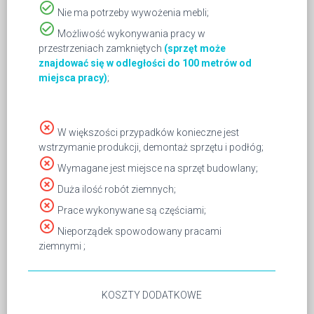
check_circle_outline
Nie ma potrzeby wywożenia mebli;
check_circle_outline
Możliwość wykonywania pracy w
przestrzeniach zamkniętych
(sprzęt może
znajdować się w odległości do 100 metrów od
miejsca pracy)
;
highlight_off
W większości przypadków konieczne jest
wstrzymanie produkcji, demontaż sprzętu i podłóg;
highlight_off
Wymagane jest miejsce na sprzęt budowlany;
highlight_off
Duża ilość robót ziemnych;
highlight_off
Prace wykonywane są częściami;
highlight_off
Nieporządek spowodowany pracami
ziemnymi ;
KOSZTY DODATKOWE