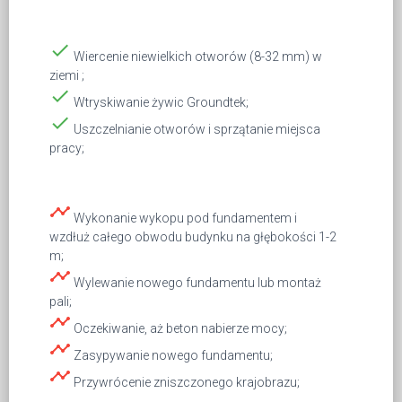
done
Wiercenie niewielkich otworów (8-32 mm) w
ziemi ;
done
Wtryskiwanie żywic Groundtek;
done
Uszczelnianie otworów i sprzątanie miejsca
pracy;
timeline
Wykonanie wykopu pod fundamentem i
wzdłuż całego obwodu budynku na głębokości 1-2
m;
timeline
Wylewanie nowego fundamentu lub montaż
pali;
timeline
Oczekiwanie, aż beton nabierze mocy;
timeline
Zasypywanie nowego fundamentu;
timeline
Przywrócenie zniszczonego krajobrazu;