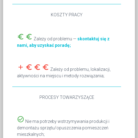
KOSZTY PRACY
euro_symbol
euro_symbol
Zależy od problemu —
skontaktuj się z
nami, aby uzyskać poradę;
add
euro_symbol
euro_symbol
euro_symbol
Zależy od problemu, lokalizacji,
aktywności na miejscu i metody rozwiązania;
PROCESY TOWARZYSZĄCE
check_circle_outline
Nie ma potrzeby wstrzymywania produkcji i
demontażu sprzętu/opuszczenia pomieszczeń
mieszkalnych;