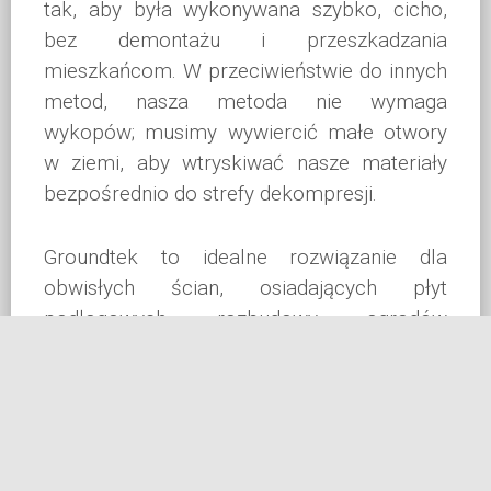
tak, aby była wykonywana szybko, cicho,
bez demontażu i przeszkadzania
mieszkańcom. W przeciwieństwie do innych
metod, nasza metoda nie wymaga
wykopów; musimy wywiercić małe otwory
w ziemi, aby wtryskiwać nasze materiały
bezpośrednio do strefy dekompresji.
Groundtek to idealne rozwiązanie dla
obwisłych ścian, osiadających płyt
podłogowych, rozbudowy, ogrodów
zimowych, garaży i okien wykuszowych.
Nasze rozwiązanie jest dobrą alternatywą
dla tradycyjnych metod wzmacniania
podłoża, szeroko stosowanych przez
największe firmy. Z równą uwagą